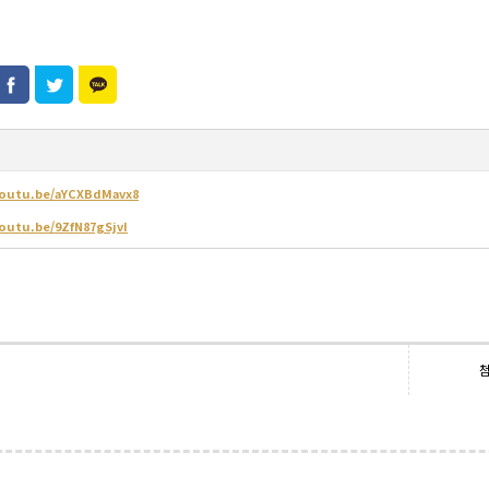
youtu.be/aYCXBdMavx8
youtu.be/9ZfN87gSjvI