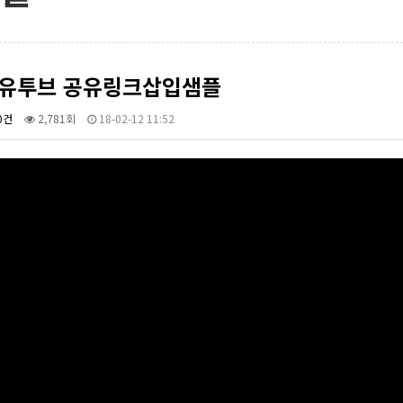
 유투브 공유링크삽입샘플
0건
2,781회
18-02-12 11:52