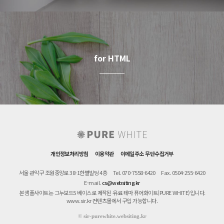
for HTML
개인정보처리방침
이용약관
이메일주소 무단수집거부
서울 관악구 조원중앙로 38-1한별빌딩 4층
Tel. 070-7558-6420
Fax. 0504-255-6420
E-mail.
cs@websiting.kr
본 샘플사이트는 그누보드5 베이스로 제작된 유료 테마 퓨어화이트(PURE WHITE)입니다.
www.sir.kr 컨텐츠몰에서 구입 가능합니다.
©
sir-purewhite.websiting.kr