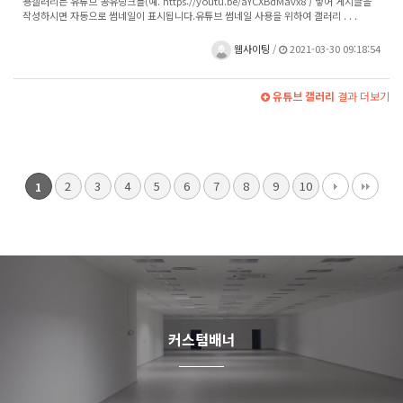
용갤러리는 유튜브 공유링크를(예. https://youtu.be/aYCXBdMavx8 ) 넣어 게시글을
작성하시면 자동으로 썸네일이 표시됩니다.유튜브 썸네일 사용을 위하여 갤러리 . . .
웹사이팅
/
2021-03-30 09:18:54
유튜브 갤러리
결과 더보기
2
3
4
5
6
7
8
9
10
1
커스텀배너