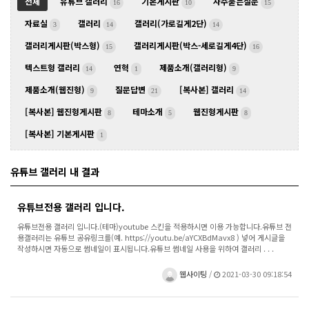
전체
유튜브 갤러리
기본게시판
자주묻는질문
16
10
15
자료실
갤러리
갤러리(가로길게2단)
3
14
14
갤러리게시판(박스형)
갤러리게시판(박스-세로길게4단)
15
16
텍스트형 갤러리
연혁
제품소개(갤러리형)
14
1
9
제품소개(웹진형)
질문답변
[복사본] 갤러리
9
21
14
[복사본] 웹진형게시판
테마소개
웹진형게시판
8
5
8
[복사본] 기본게시판
1
유튜브 갤러리 내 결과
유튜브전용 갤러리 입니다.
유튜브전용 갤러리 입니다.(테마)youtube 스킨을 적용하시면 이용 가능합니다.유튜브 전
용갤러리는 유튜브 공유링크를(예. https://youtu.be/aYCXBdMavx8 ) 넣어 게시글을
작성하시면 자동으로 썸네일이 표시됩니다.유튜브 썸네일 사용을 위하여 갤러리 . . .
웹사이팅
/
2021-03-30 09:18:54