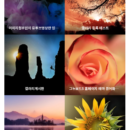
2460
02-06
2231
02-07
웹사이팅
웹사이팅
이미지첨부없이 유투브영상만 있을 경우
갤러리 등록 테스트
2350
02-06
1969
02-07
웹사이팅
웹사이팅
갤러리게시판
그누보드5 홈페이지 테마 퓨어화이트
1947
02-07
1988
02-07
웹사이팅
웹사이팅