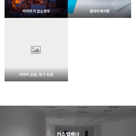
이미지가 없는경우
갤러리게시판
1512
02-06
1722
02-07
웹사이팅
웹사이팅
이미지 없음, 링크 있음
1486
02-06
웹사이팅
커스텀배너