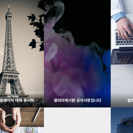
1728
02-07
1936
02-06
웹사이팅
웹사이팅
그누보드5 홈페이지 테마 퓨어화이트
갤러리게시판 공지사항입니다
갤