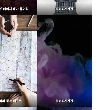
그누보드5 홈페이지 테마 퓨어화이트
갤러리게시판
1839
02-07
1928
02-06
웹사이팅
웹사이팅
러리 등록 테스트
갤러리게시판