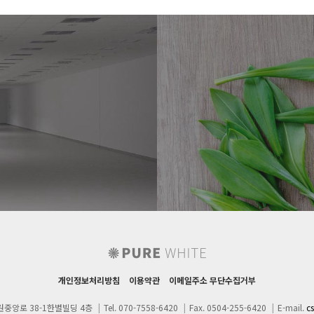
1671
02-07
1606
02-06
웹사이팅
웹사이팅
개인정보처리방침
이용약관
이메일주소 무단수집거부
원중앙로 38-1한별빌딩 4층
|
Tel. 070-7558-6420
|
Fax. 0504-255-6420
|
E-mail.
c