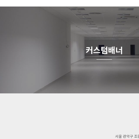
커스텀배너
서울 관악구 조