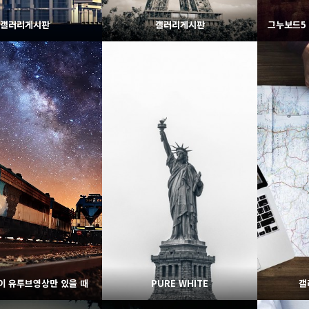
갤러리게시판
갤러리게시판
1959
02-07
1941
02-06
웹사이팅
웹사이팅
이 유투브영상만 있을 때
PURE WHITE
갤