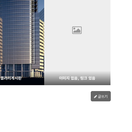
1648
02-07
1617
02-06
웹사이팅
웹사이팅
갤러리게시판
이미지 없음, 링크 있음
글쓰기