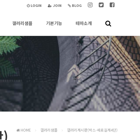
LOGIN
JOIN
BLOG
갤러리샘플
기본기능
테마소개
)
HOME
갤러리샘플
갤러리게시판(박스-세로길게4단)