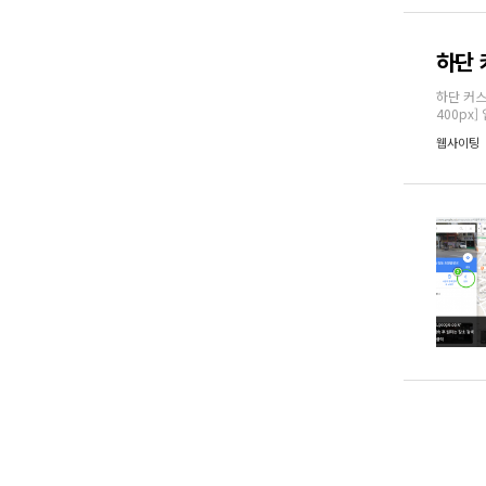
하단 
하단 커스
400px]
웹사이팅