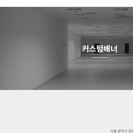
커스텀배너
서울 관악구 조