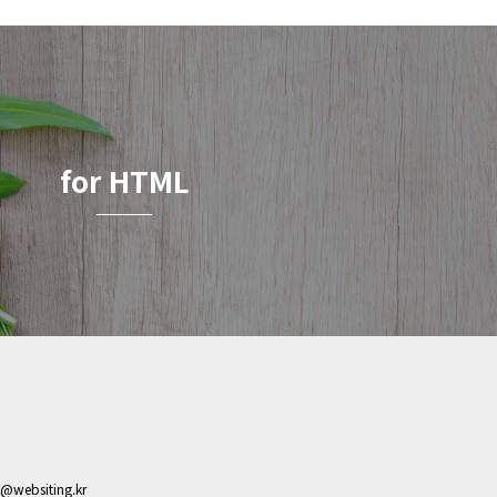
for HTML
s@websiting.kr