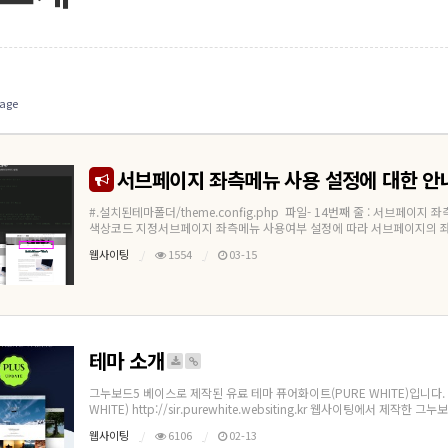
age
서브페이지 좌측메뉴 사용 설정에 대한 안
#.설치된테마폴더/theme.config.php 파일- 14번째 줄 : 서브페이지
색상코드 지정서브페이지 좌측메뉴 사용여부 설정에 따라 서브페이지의 좌측메
웹사이팅
1554
03-15
테마 소개
그누보드5 베이스로 제작된 유료 테마 퓨어화이트(PURE WHITE)입니다. 
WHITE) http://sir.purewhite.websiting.kr 웹사이팅에서 제작한 그누보드5
웹사이팅
6106
02-13