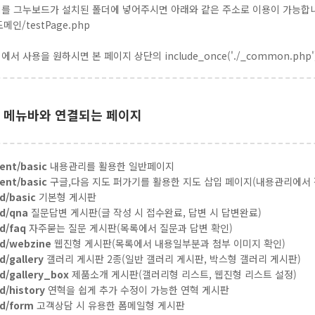
지를 그누보드가 설치된 폴더에 넣어주시면 아래와 같은 주소로 이용이 가능합
/도메인/testPage.php
에서 사용을 원하시면 본 페이지 상단의 include_once('./_common.p
 메뉴바와 연결되는 페이지
ent/basic
내용관리를 활용한 일반페이지
ent/basic
구글,다음 지도 퍼가기를 활용한 지도 삽입 페이지(내용관리에서 
d/basic
기본형 게시판
d/qna
질문답변 게시판(글 작성 시 접수완료, 답변 시 답변완료)
d/faq
자주묻는 질문 게시판(목록에서 질문과 답변 확인)
d/webzine
웹진형 게시판(목록에서 내용일부분과 첨부 이미지 확인)
d/gallery
갤러리 게시판 2종(일반 갤러리 게시판, 박스형 갤러리 게시판)
d/gallery_box
제품소개 게시판(갤러리형 리스트, 웹진형 리스트 설정)
d/history
연혁을 쉽게 추가 수정이 가능한 연혁 게시판
d/form
고객상담 시 유용한 폼메일형 게시판