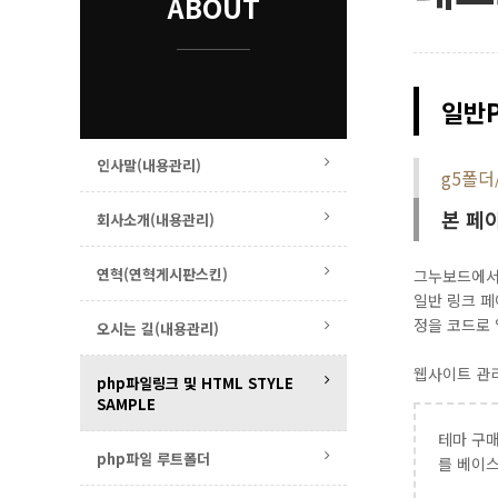
ABOUT
일반
인사말(내용관리)
g5폴더/
본 페
회사소개(내용관리)
연혁(연혁게시판스킨)
그누보드에서
일반 링크 페
정을 코드로 
오시는 길(내용관리)
웹사이트 관
php파일링크 및 HTML STYLE
SAMPLE
테마 구매
php파일 루트폴더
를 베이스