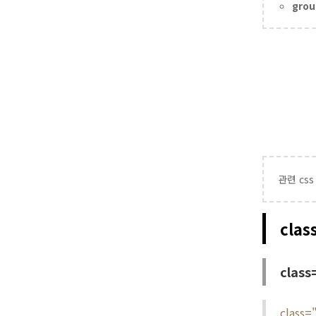
grou
관련 css
clas
class
class