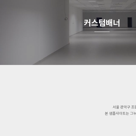
커스텀배너
서울 관악구 조
본 샘플사이트는 그누보