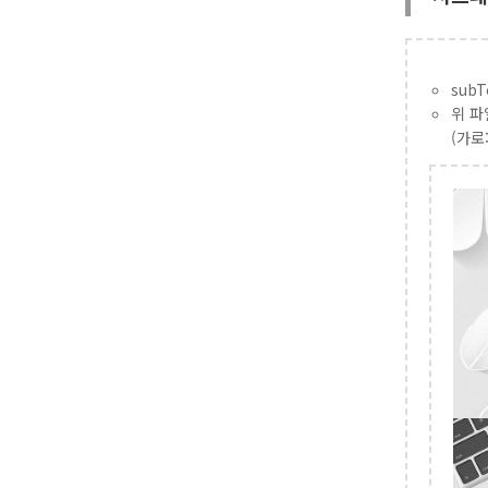
subT
위 파
(가로: