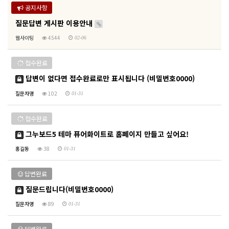
공지사항
질문답변 게시판 이용안내
웹사이팅
4544
02-06
접수완료
답변이 없다면 접수완료로만 표시됩니다 (비밀번호0000)
질문자명
102
01-31
접수완료
그누보드5 테마 퓨어화이트로 홈페이지 만들고 싶어요!
홍길동
38
01-31
답변완료
질문드립니다(비밀번호0000)
질문자명
89
01-31
답변완료