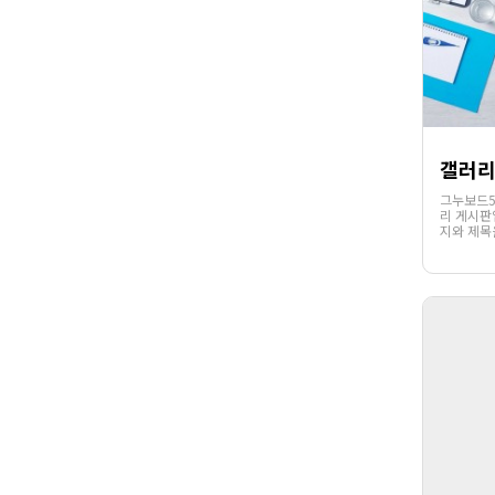
갤러리
그누보드5
리 게시판
지와 제목
의 목록에
통하여 첨
썸네일과 
.