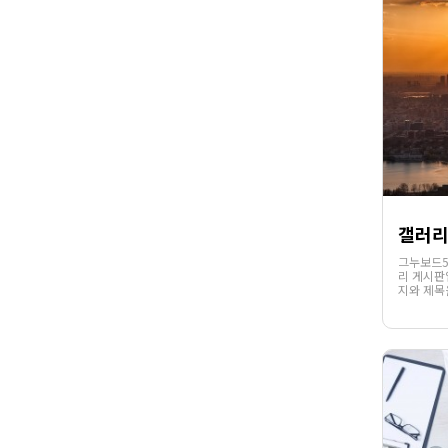
갤러리
그누보드5
리 게시판
지와 제목
의 목록에
통하여 첨
썸네일과 
.