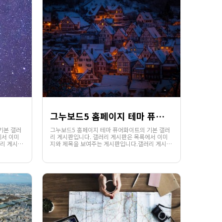
그누보드5 홈페이지 테마 퓨어화이트
기본 갤러
그누보드5 홈페이지 테마 퓨어화이트의 기본 갤러
에서 이미
리 게시판입니다. 갤러리 게시판은 목록에서 이미
리 게시판
지와 제목을 보여주는 게시판입니다.갤러리 게시판
1093
02-07
에디터를
의 목록에서는 게시글의 파일첨부 또는 에디터를
웹사이팅
 이미지의
통하여 첨부된 이미지가 있을 경우 해당 이미지의
에서 . .
썸네일과 함께 제목이 노출됩니다.웹사이팅에서 . .
.