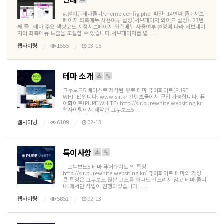
#.설치된테마폴더/theme.config.php 파일- 14번째 줄 : 서브
페이지 좌측메뉴 사용여부 설정(서브페이지 와이드 설정)- 23번
째 줄 : 테마 주요 색상코드 지정서브페이지 좌측메뉴 사용여부 설정에 따라 서브페이
지의 좌측메뉴 노출을 조절할 수 있습니다.서브페이지를 넓 . . .
웹사이팅
1555
03-15
테마 소개
그누보드5 베이스로 제작된 유료 테마 퓨어화이트(PURE
WHITE)입니다. www.sir.kr 컨텐츠몰에서 구입 가능합니다. 퓨
어화이트(PURE WHITE) http://sir.purewhite.websiting.kr
웹사이팅에서 제작한 그누보드5 . . .
웹사이팅
6109
02-13
특이사항
그누보드5 테마 퓨어화이트 의 특징
http://sir.purewhite.websiting.kr/ 퓨어화이트 테마의 가장
큰 특징은 그누보드 원본 코드를 하나도 건드리지 않고 테마 폴더
내 에서만 작업이 진행되었습니다. . . .
웹사이팅
5852
02-13