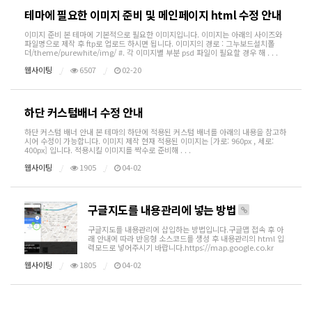
테마에 필요한 이미지 준비 및 메인페이지 html 수정 안내
이미지 준비 본 테마에 기본적으로 필요한 이미지입니다. 이미지는 아래의 사이즈와
파일명으로 제작 후 ftp로 업로드 하시면 됩니다. 이미지의 경로 : 그누보드설치폴
더/theme/purewhite/img/ #. 각 이미지별 부분 psd 파일이 필요할 경우 해 . . .
웹사이팅
6507
02-20
하단 커스텀배너 수정 안내
하단 커스텀 배너 안내 본 테마의 하단에 적용된 커스텀 배너를 아래의 내용을 참고하
시어 수정이 가능합니다. 이미지 제작 현재 적용된 이미지는 [가로: 960px , 세로:
400px] 입니다. 적용시킬 이미지를 짝수로 준비해 . . .
웹사이팅
1905
04-02
구글지도를 내용관리에 넣는 방법
구글지도를 내용관리에 삽입하는 방법입니다.구글맵 접속 후 아
래 안내에 따라 반응형 소스코드를 생성 후 내용관리의 html 입
력모드로 넣어주시기 바랍니다.https://map.google.co.kr
웹사이팅
1805
04-02