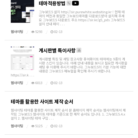
테마적용방법
그누보드5 설치 http://sir.purewhite.websiting.kr ! 현재 테
마의 버전과 동일한 그누보드테마를 다운로드받아 설치해 주세
요 그누보드5 다운로드 주소 https://sir.kr/g5_pds 그누보드5
설치 안내 페이 . . .
웹사이팅
5293
02-13
게시판별 특이사항
게시판별 특징 및 세팅 참고사항 퓨어화이트 테마에는 9종의 게
시판 스킨이 있습니다. 아래 안내 내용을 보시고 필요한 게시판을
세팅 후 이용해 주시기 바랍니다. 그누보드5의 기본 기능에 대한
내용은 그누보드5 매뉴얼을 확인해 주시기 바랍니다.
https://sir.k . . .
웹사이팅
6013
02-13
테마를 활용한 사이트 제작 순서
웹사이팅 테마를 활용한 사이트 제작 순서 본 홈페이지 제작 순서는 웹사이팅에서 제
작된 그누보드5 웹사이트 테마를 기준으로 한 제작 순서도 입니다. 1. 그누보드5.4.x
설치 2. 웹사이팅 테마 구입 . . .
웹사이팅
5125
02-13