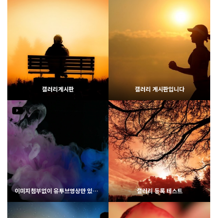
2712
02-07
2439
02-06
웹사이팅
웹사이팅
갤러리게시판
갤러리 게시판입니다
2460
02-06
2231
02-07
웹사이팅
웹사이팅
이미지첨부없이 유투브영상만 있을 경우
갤러리 등록 테스트