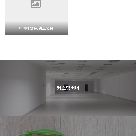
1512
02-06
1722
02-07
웹사이팅
웹사이팅
이미지 없음, 링크 있음
1486
02-06
웹사이팅
커스텀배너