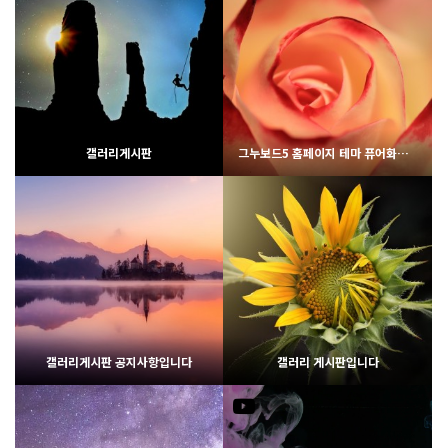
2350
02-06
1969
02-07
웹사이팅
웹사이팅
갤러리게시판
그누보드5 홈페이지 테마 퓨어화이트
1947
02-07
1988
02-07
웹사이팅
웹사이팅
갤러리게시판 공지사항입니다
갤러리 게시판입니다