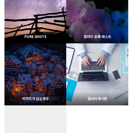
2022
02-06
1966
02-07
웹사이팅
웹사이팅
PURE WHITE
갤러리 등록 테스트
1851
02-06
1837
02-07
웹사이팅
웹사이팅
이미지가 없는경우
갤러리게시판