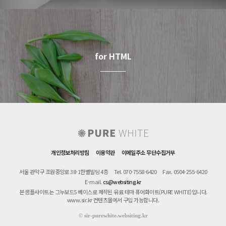
for HTML
개인정보처리방침
이용약관
이메일주소 무단수집거부
서울 관악구 조원중앙로 38-1한별빌딩 4층
Tel. 070-7558-6420
Fax. 0504-255-6420
E-mail.
cs@websiting.kr
본 샘플사이트는 그누보드5 베이스로 제작된 유료 테마 퓨어화이트(PURE WHITE)입니다.
www.sir.kr 컨텐츠몰에서 구입 가능합니다.
©
sir-purewhite.websiting.kr