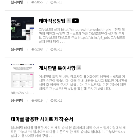
웹사이팅
5855
02-13
테마적용방법
그누보드5 설치 http://sir.purewhite.websiting.kr ! 현재 테
마의 버전과 동일한 그누보드테마를 다운로드받아 설치해 주세
요 그누보드5 다운로드 주소 https://sir.kr/g5_pds 그누보드5
설치 안내 페이 . . .
웹사이팅
5298
02-13
게시판별 특이사항
게시판별 특징 및 세팅 참고사항 퓨어화이트 테마에는 9종의 게
시판 스킨이 있습니다. 아래 안내 내용을 보시고 필요한 게시판을
세팅 후 이용해 주시기 바랍니다. 그누보드5의 기본 기능에 대한
내용은 그누보드5 매뉴얼을 확인해 주시기 바랍니다.
https://sir.k . . .
웹사이팅
6019
02-13
테마를 활용한 사이트 제작 순서
웹사이팅 테마를 활용한 사이트 제작 순서 본 홈페이지 제작 순서는 웹사이팅에서 제
작된 그누보드5 웹사이트 테마를 기준으로 한 제작 순서도 입니다. 1. 그누보드5.4.x
설치 2. 웹사이팅 테마 구입 . . .