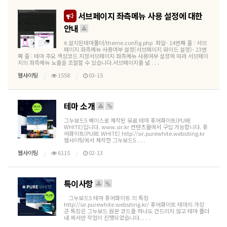
서브페이지 좌측메뉴 사용 설정에 대한
안내
#.설치된테마폴더/theme.config.php 파일- 14번째 줄 : 서브
페이지 좌측메뉴 사용여부 설정(서브페이지 와이드 설정)- 23번
째 줄 : 테마 주요 색상코드 지정서브페이지 좌측메뉴 사용여부 설정에 따라 서브페이
지의 좌측메뉴 노출을 조절할 수 있습니다.서브페이지를 넓 . . .
웹사이팅
1558
03-15
테마 소개
그누보드5 베이스로 제작된 유료 테마 퓨어화이트(PURE
WHITE)입니다. www.sir.kr 컨텐츠몰에서 구입 가능합니다. 퓨
어화이트(PURE WHITE) http://sir.purewhite.websiting.kr
웹사이팅에서 제작한 그누보드5 . . .
웹사이팅
6115
02-13
특이사항
그누보드5 테마 퓨어화이트 의 특징
http://sir.purewhite.websiting.kr/ 퓨어화이트 테마의 가장
큰 특징은 그누보드 원본 코드를 하나도 건드리지 않고 테마 폴더
내 에서만 작업이 진행되었습니다. . . .