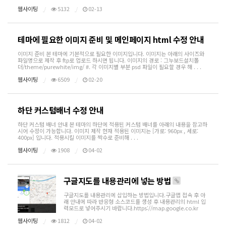
웹사이팅
5132
02-13
테마에 필요한 이미지 준비 및 메인페이지 html 수정 안내
이미지 준비 본 테마에 기본적으로 필요한 이미지입니다. 이미지는 아래의 사이즈와
파일명으로 제작 후 ftp로 업로드 하시면 됩니다. 이미지의 경로 : 그누보드설치폴
더/theme/purewhite/img/ #. 각 이미지별 부분 psd 파일이 필요할 경우 해 . . .
웹사이팅
6509
02-20
하단 커스텀배너 수정 안내
하단 커스텀 배너 안내 본 테마의 하단에 적용된 커스텀 배너를 아래의 내용을 참고하
시어 수정이 가능합니다. 이미지 제작 현재 적용된 이미지는 [가로: 960px , 세로:
400px] 입니다. 적용시킬 이미지를 짝수로 준비해 . . .
웹사이팅
1908
04-02
구글지도를 내용관리에 넣는 방법
구글지도를 내용관리에 삽입하는 방법입니다.구글맵 접속 후 아
래 안내에 따라 반응형 소스코드를 생성 후 내용관리의 html 입
력모드로 넣어주시기 바랍니다.https://map.google.co.kr
웹사이팅
1812
04-02