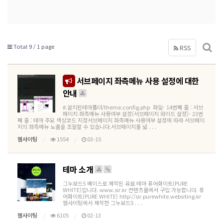
Total 9 /
1 page
RSS
서브페이지 좌측메뉴 사용 설정에 대한
안내
#.설치된테마폴더/theme.config.php 파일- 14번째 줄 : 서브
페이지 좌측메뉴 사용여부 설정(서브페이지 와이드 설정)- 23번
째 줄 : 테마 주요 색상코드 지정서브페이지 좌측메뉴 사용여부 설정에 따라 서브페이
지의 좌측메뉴 노출을 조절할 수 있습니다.서브페이지를 넓 . . .
웹사이팅
1554
03-15
테마 소개
그누보드5 베이스로 제작된 유료 테마 퓨어화이트(PURE
WHITE)입니다. www.sir.kr 컨텐츠몰에서 구입 가능합니다. 퓨
어화이트(PURE WHITE) http://sir.purewhite.websiting.kr
웹사이팅에서 제작한 그누보드5 . . .
웹사이팅
6105
02-13