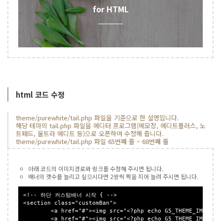
for HTML
html 코드 수정
theme/purewhite/tail.php 파일을 기준으로 한 설명입니다.
해당 테마의 tail.php 파일을 에디터 프로그램(메모장, 에디트플러스, 노
트패드, 울트라 에디트 등)으로 오픈하여 수정해 줍니다.
theme/purewhite/tail.php 파일 65번째 줄 ~ 68번째 줄
아래 코드의 이미지경로와 링크를 수정해 주시면 됩니다.
배너의 갯수를 늘리고 싶으시다면 2쌍씩 짝을 지어 늘려 주시면 됩니다.
<!-- 하단 커스텀배너 시작 { -->

<section class="customBan">

	<a href="#"><img src="<?php echo G5_THEME_IMG_URL ?>/bottomAbg.jpg" alt=""> <span class="customBanTit">커스텀배너 <u></u></span></a>

	<a href="#"><img src="<?php echo G5_THEME_IMG_URL ?>/bottomAbg02.jpg" alt=""> <span class="customBanTit">for HTML <u></u></span></a>
