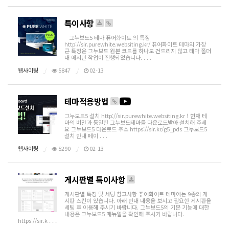
특이사항
그누보드5 테마 퓨어화이트 의 특징
http://sir.purewhite.websiting.kr/ 퓨어화이트 테마의 가장
큰 특징은 그누보드 원본 코드를 하나도 건드리지 않고 테마 폴더
내 에서만 작업이 진행되었습니다. . . .
웹사이팅
5847
02-13
테마적용방법
그누보드5 설치 http://sir.purewhite.websiting.kr ! 현재 테
마의 버전과 동일한 그누보드테마를 다운로드받아 설치해 주세
요 그누보드5 다운로드 주소 https://sir.kr/g5_pds 그누보드5
설치 안내 페이 . . .
웹사이팅
5290
02-13
게시판별 특이사항
게시판별 특징 및 세팅 참고사항 퓨어화이트 테마에는 9종의 게
시판 스킨이 있습니다. 아래 안내 내용을 보시고 필요한 게시판을
세팅 후 이용해 주시기 바랍니다. 그누보드5의 기본 기능에 대한
내용은 그누보드5 매뉴얼을 확인해 주시기 바랍니다.
https://sir.k . . .