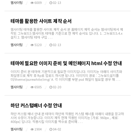
웹사이팅
6009
02-13
테마를 활용한 사이트 제작 순서
웹사이팅 테마를 활용한 사이트 제작 순서 본 홈페이지 제작 순서는 웹사이팅에서 제
작된 그누보드5 웹사이트 테마를 기준으로 한 제작 순서도 입니다. 1. 그누보드5.4.x
설치 2. 웹사이팅 테마 구입 . . .
웹사이팅
5120
02-13
테마에 필요한 이미지 준비 및 메인페이지 html 수정 안내
이미지 준비 본 테마에 기본적으로 필요한 이미지입니다. 이미지는 아래의 사이즈와
파일명으로 제작 후 ftp로 업로드 하시면 됩니다. 이미지의 경로 : 그누보드설치폴
더/theme/purewhite/img/ #. 각 이미지별 부분 psd 파일이 필요할 경우 해 . . .
웹사이팅
6505
02-20
하단 커스텀배너 수정 안내
하단 커스텀 배너 안내 본 테마의 하단에 적용된 커스텀 배너를 아래의 내용을 참고하
시어 수정이 가능합니다. 이미지 제작 현재 적용된 이미지는 [가로: 960px , 세로:
400px] 입니다. 적용시킬 이미지를 짝수로 준비해 . . .
웹사이팅
1904
04-02