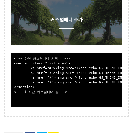
커스텀배너 추가
<!-- 하단 커스텀배너 시작 { -->

<section class="customBan">

	<a href="#"><img src="<?php echo G5_THEME_IMG_URL ?>/bottomAbg.jpg" alt=""> <span class="customBanTit">커스텀배너 <u></u></span></a>

	<a href="#"><img src="<?php echo G5_THEME_IMG_URL ?>/bottomAbg02.jpg" alt=""> <span class="customBanTit">for HTML <u></u></span></a>

	<a href="#"><img src="<?php echo G5_THEME_IMG_URL ?>/mainImg01.jpg" alt=""> <span class="customBanTit">for HTML add <u></u></span></a>

	<a href="#"><img src="<?php echo G5_THEME_IMG_URL ?>/mainImg03.jpg" alt=""> <span class="customBanTit">커스텀배너 추가 <u></u></span></a>

</section>

<!-- } 하단 커스텀배너 끝 -->
